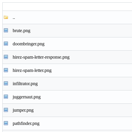
..
brute.png
doombringer.png
hirez-spam-letter-response.png
hirez-spam-letter.png
infiltrator.png
juggernaut.png
jumper.png
pathfinder.png